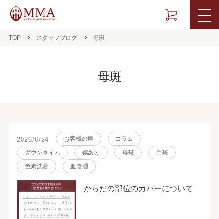
TOP
スタッフブログ
母斑
母斑
お客様の声
コラム
2026/6/24
ダウンタイム
傷あと
母斑
白斑
色素沈着
血管腫
からだの部位のカバーについて