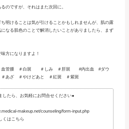
あるのですが、それはまた次回に。
打ち明けることは気が引けることかもしれませんが、肌の露
気になる肌色のことで解消したいことがありましたら、まず
で味方になりますよ！
＃血管腫 ＃白斑 ＃しみ ＃肝斑 #内出血 #ダウ
 ＃あざ ＃やけどあと ＃紅斑 ＃紫斑
ましたら、お気軽にお問合せください●
al-makeup.net/counseling/form-input.php
しくはこちら