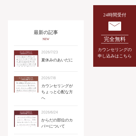
24時間受付
最新の記事
完全無料
NEW
カウンセリングの
2026/7/23
申し込みはこちら
夏休みのあいだに
2026/7/8
カウンセリングが
ちょっと心配な方
へ
2026/6/24
からだの部位のカ
バーについて