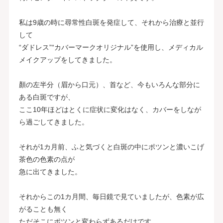
私は9歳の時に尋常性白斑を発症して、それから治療と並行
して
“ダドレス”“カバーマークオリジナル”を使用し、メディカル
メイクアップをしてきました。
顏の左半分（眉から口元）、首など、今もいろんな部分に
ある白斑ですが、
ここ10年ほどはとくに症状に変化はなく、カバーをしなが
ら過ごしてきました。
それが1カ月前、ふと気づくと白斑の中にポツンと濃いこげ
茶色の色素の点が
急に出てきました。
それからこの1カ月間、毎日鏡で見ていましたが、色素が広
がることも無く
ただそこにポツンと変わらずあるだけです。