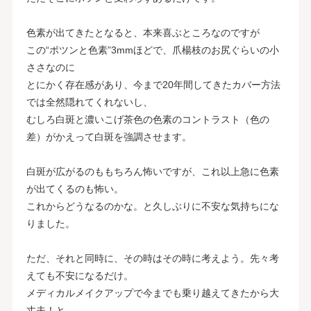
色素が出てきたとなると、本来喜ぶところなのですが
この“ポツンと色素”3mmほどで、爪楊枝のお尻ぐらいの小
ささなのに
とにかく存在感があり、今まで20年間してきたカバー方法
では全然隠れてくれないし、
むしろ白斑と濃いこげ茶色の色素のコントラスト（色の
差）がかえって白斑を強調させます。
白斑が広がるのももちろん怖いですが、これ以上急に色素
が出てくるのも怖い。
これからどうなるのかな。と久しぶりに不安な気持ちにな
りました。
ただ、それと同時に、その時はその時に考えよう。先々考
えても不安になるだけ。
メディカルメイクアップで今までも乗り越えてきたから大
丈夫！と